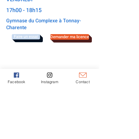
17h00 - 18h15
Gymnase du Complexe à Tonnay-
Charente
Faire un essai
Demander ma licence
PRIX LICENCE
2025-2026
110 €
Facebook
Instagram
Contact
GYMNASE COMPLEXE MUNICIPAL
Esplanade Jean Petraud 17430 - Tonnay-